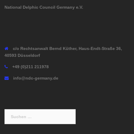
National Delphic Council Germany e.V.
c/o Rechtsanwalt Bernd Küther, Haus-Endt-Straße 36,
40593 Düsseldorf
+49 (0)211 211978
info@ndc-germany.de
Suchen
nach: