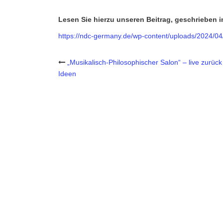
Lesen Sie hierzu unseren Beitrag, geschrieben i
https://ndc-germany.de/wp-content/uploads/2024/04
Post
„Musikalisch-Philosophischer Salon“ – live zurück
Ideen
navigation