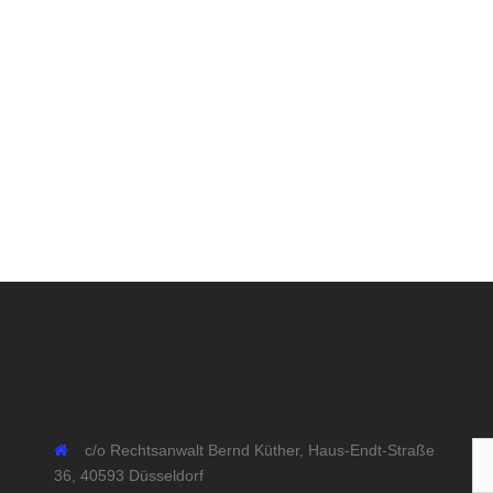
Su
c/o Rechtsanwalt Bernd Küther, Haus-Endt-Straße
na
36, 40593 Düsseldorf