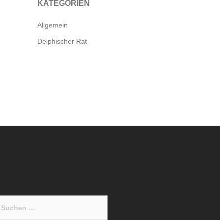
KATEGORIEN
Allgemein
Delphischer Rat
chen
ch: