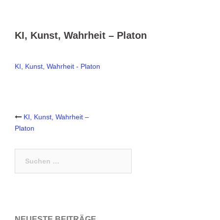
KI, Kunst, Wahrheit – Platon
KI, Kunst, Wahrheit - Platon
Post
KI, Kunst, Wahrheit –
Platon
navigation
Suchen
nach:
NEUESTE BEITRÄGE