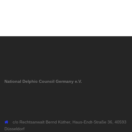
National Delphic Council Germany e.V.
c/o Rechtsanwalt Bernd Küther, Haus-Endt-Straße 36, 40593
Düsseldorf