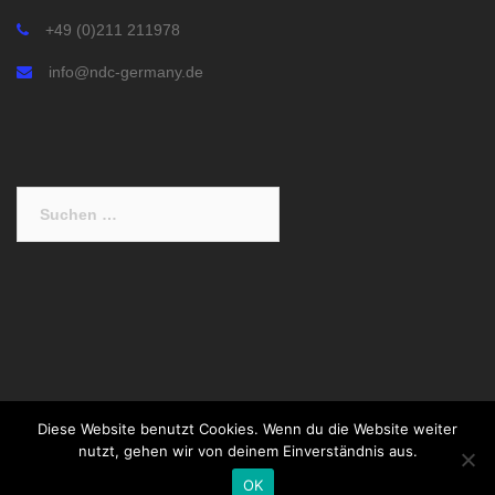
+49 (0)211 211978
info@ndc-germany.de
Suchen
nach:
Diese Website benutzt Cookies. Wenn du die Website weiter
© 2017 NDC Germany e.V. |
Impressum
|
Datenschutz
|
nutzt, gehen wir von deinem Einverständnis aus.
Haftungsbeschränkung
OK